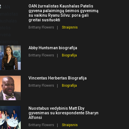
OAN žurnalistas Kaushalas Patelis
gyvena palaimingą šeimos gyvenimą
su vaikinu Ryanu Silvu: pora gali
greitai susituokti
Brittany Flowers
Straipsnis
Abby Huntsman biografija
Brittany Flowers
Biografija
Vincentas Herbertas Biografija
Brittany Flowers
Biografija
Nuostabus vedybinis Matt Eby
gyvenimas su korespondente Sharyn
Alfonsi
Brittany Flowers
Straipsnis