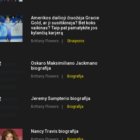
Amerikos dailioji čiuožėja Gracie
Gold, ar ji susitikinėja? Bet koks
vaikinas? Taip pat pamatykite jos
kylančią karjerą
Brittany Flowers
Straipsnis
Oskaro Maksimiliano Jackmano
biografija
Brittany Flowers
Biografija
Jeremy Sumpterio biografija
Brittany Flowers
Biografija
Nancy Travis biografija
Brittany Flowers
Biografija