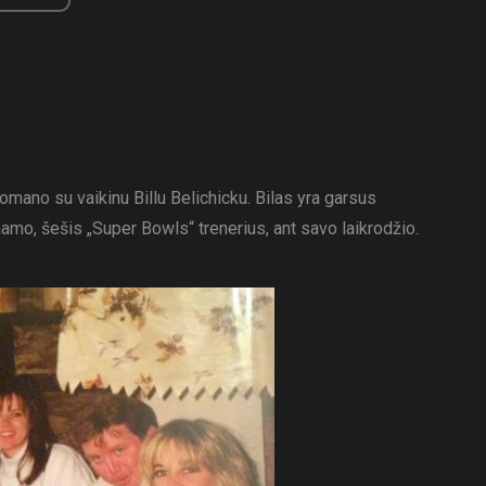
mano su vaikinu Billu Belichicku. Bilas yra garsus
 namo, šešis „Super Bowls“ trenerius, ant savo laikrodžio.