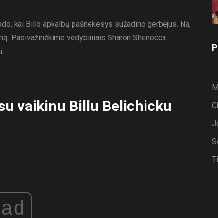
rado, kai Billo apkalbų pašnekesys sužadino gerbėjus. Na,
mą. Pasivažinėkime vedybiniais Sharon Shenocca
P
u.
M
u vaikinu Billu Belichicku
C
J
S
T
ad