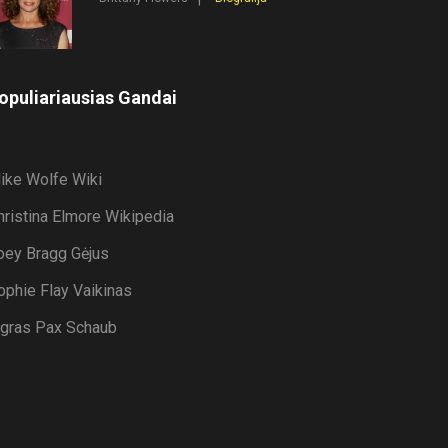
opuliariausias Gandai
ike Wolfe Wiki
hristina Elmore Wikipedia
oey Bragg Gėjus
ophie Flay Vaikinas
igras Pax Schaub