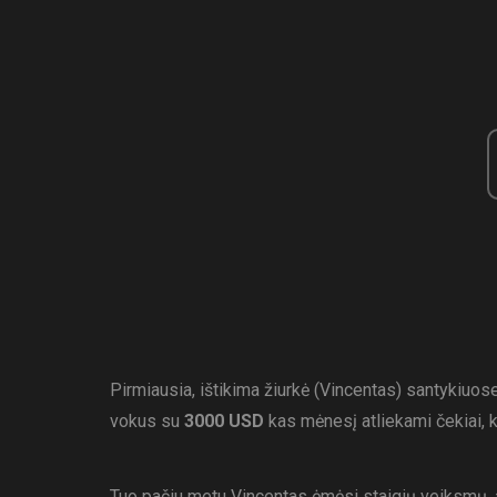
Pirmiausia, ištikima žiurkė (Vincentas) santykiuos
vokus su
3000 USD
kas mėnesį atliekami čekiai, k
Tuo pačiu metu Vincentas ėmėsi staigių veiksmų, 