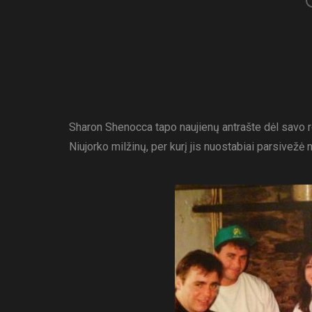
Sharon Shenocca tapo naujienų antrašte dėl savo ro
Niujorko milžinų, per kurį jis nuostabiai parsivežė