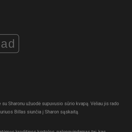
ad
e su Sharonu užuodė supuvusio sūrio kvapą. Vėliau jis rado
uriuos Billas siunčia į Sharon sąskaitą.
atėmęs kreditines korteles, palengvindamas tai, kas