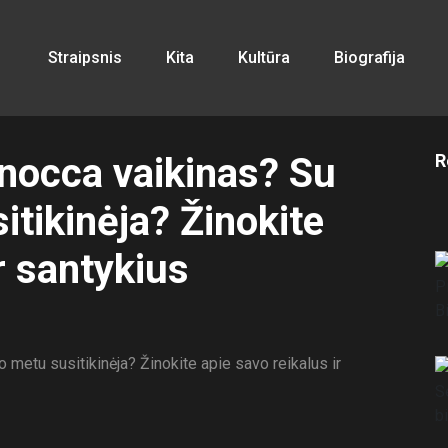
Straipsnis
Kita
Kultūra
Biografija
nocca vaikinas? Su
R
itikinėja? Žinokite
r santykius