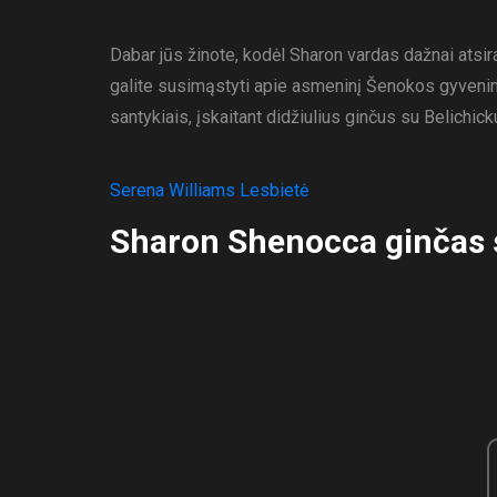
Dabar jūs žinote, kodėl Sharon vardas dažnai atsi
galite susimąstyti apie asmeninį Šenokos gyveni
santykiais, įskaitant didžiulius ginčus su Belichick
Serena Williams Lesbietė
Sharon Shenocca ginčas s