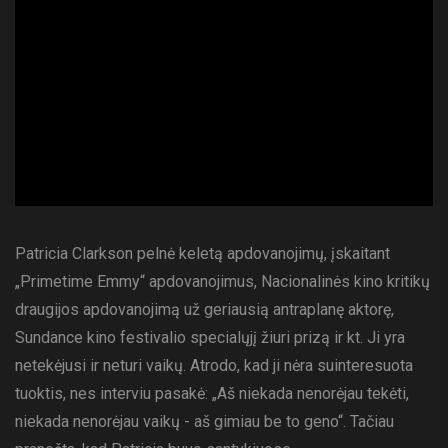
ad
Patricia Clarkson pelnė keletą apdovanojimų, įskaitant
„Primetime Emmy“ apdovanojimus, Nacionalinės kino kritikų
draugijos apdovanojimą už geriausią antraplanę aktorę,
Sundance kino festivalio specialųjį žiuri prizą ir kt. Ji yra
netekėjusi ir neturi vaikų. Atrodo, kad ji nėra suinteresuota
tuoktis, nes interviu pasakė: „Aš niekada nenorėjau tekėti,
niekada nenorėjau vaikų - aš gimiau be to geno“. Tačiau