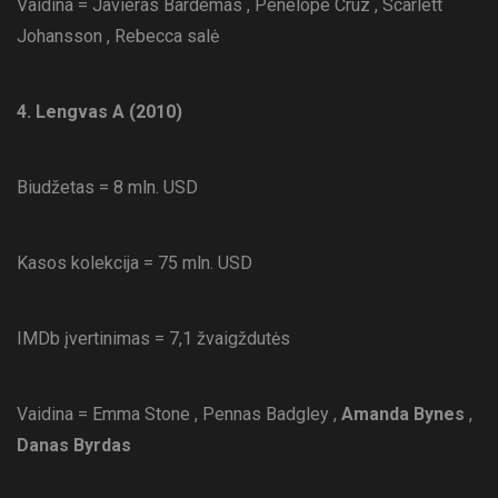
Vaidina = Javieras Bardemas , Penelope Cruz , Scarlett
Johansson , Rebecca salė
4. Lengvas A (2010)
Biudžetas = 8 mln. USD
Kasos kolekcija = 75 mln. USD
IMDb įvertinimas = 7,1 žvaigždutės
Vaidina = Emma Stone , Pennas Badgley ,
Amanda Bynes
,
Danas Byrdas