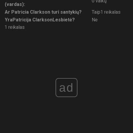
0 vaikų
(vardas):
Ar Patricia Clarkson turi santykių?
Taip1 reikalas
Yra
Patricija Clarkson
Lesbietė?
Ne
1 reikalas
ad