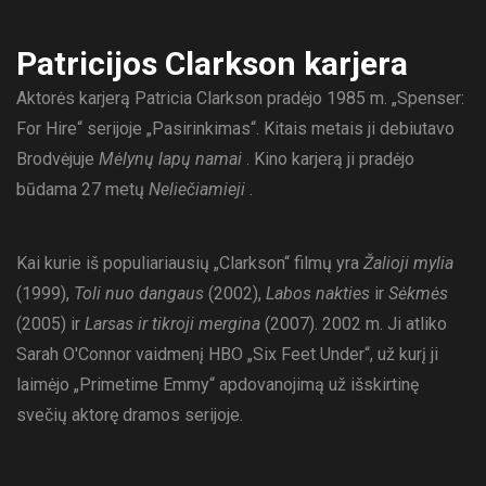
Patricijos Clarkson karjera
Aktorės karjerą Patricia Clarkson pradėjo 1985 m. „Spenser:
For Hire“ serijoje „Pasirinkimas“. Kitais metais ji debiutavo
Brodvėjuje
Mėlynų lapų namai
. Kino karjerą ji pradėjo
būdama 27 metų
Neliečiamieji
.
Kai kurie iš populiariausių „Clarkson“ filmų yra
Žalioji mylia
(1999),
Toli nuo dangaus
(2002),
Labos nakties
ir
Sėkmės
(2005) ir
Larsas ir tikroji mergina
(2007). 2002 m. Ji atliko
Sarah O'Connor vaidmenį HBO „Six Feet Under“, už kurį ji
laimėjo „Primetime Emmy“ apdovanojimą už išskirtinę
svečių aktorę dramos serijoje.