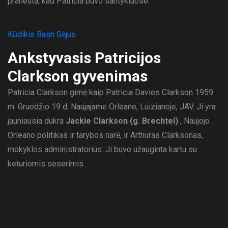
pranešta, kad Patricia buvo santykiuose.
Kūdikis Bash Gėjus
Ankstyvasis Patricijos
Clarkson gyvenimas
Patricia Clarkson gimė kaip Patricia Davies Clarkson 1959
m. Gruodžio 19 d. Naujajame Orleane, Luizianoje, JAV. Ji yra
jauniausia dukra
Jackie Clarkson (g. Brechtel)
, Naujojo
Orleano politikas ir tarybos narė, ir Arthuras Clarksonas,
mokyklos administratorius. Ji buvo užauginta kartu su
keturiomis seserimis.