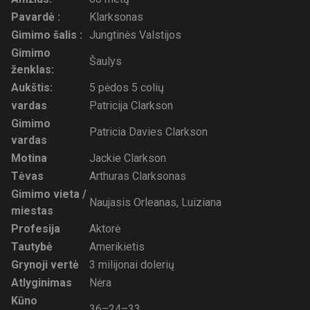
Pavardė :
Klarksonas
Gimimo šalis :
Jungtinės Valstijos
Gimimo
Šaulys
ženklas:
Aukštis:
5 pėdos 5 colių
vardas
Patricija Clarkson
Gimimo
Patricia Davies Clarkson
vardas
Motina
Jackie Clarkson
Tėvas
Arthuras Clarksonas
Gimimo vieta /
Naujasis Orleanas, Luiziana
miestas
Profesija
Aktorė
Tautybė
Amerikietis
Grynoji vertė
3 milijonai dolerių
Atlyginimas
Nėra
Kūno
36–24–33