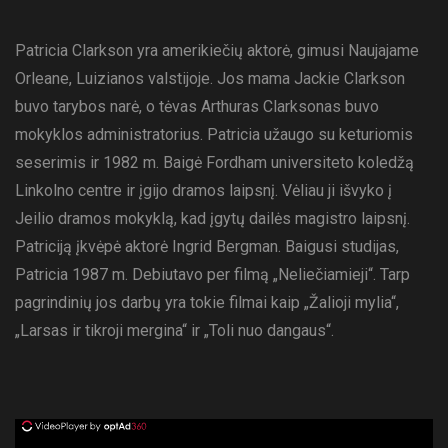
Patricia Clarkson yra amerikiečių aktorė, gimusi Naujajame
Orleane, Luizianos valstijoje. Jos mama Jackie Clarkson
buvo tarybos narė, o tėvas Arthuras Clarksonas buvo
mokyklos administratorius. Patricia užaugo su keturiomis
seserimis ir 1982 m. Baigė Fordham universiteto koledžą
Linkolno centre ir įgijo dramos laipsnį. Vėliau ji išvyko į
Jeilio dramos mokyklą, kad įgytų dailės magistro laipsnį.
Patriciją įkvėpė aktorė Ingrid Bergman. Baigusi studijas,
Patricia 1987 m. Debiutavo per filmą „Neliečiamieji“. Tarp
pagrindinių jos darbų yra tokie filmai kaip „Žalioji mylia“,
„Larsas ir tikroji mergina“ ir „Toli nuo dangaus“.