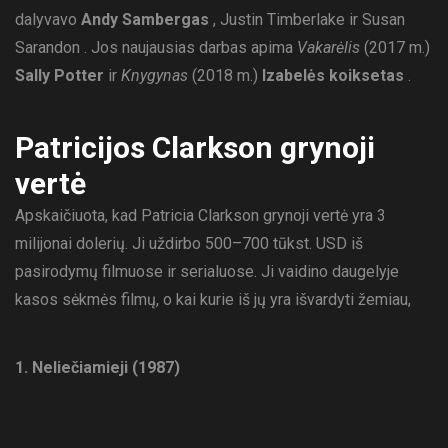
dalyvavo
Andy Sambergas
, Justin Timberlake ir Susan
Sarandon . Jos naujausias darbas apima
Vakarėlis
(2017 m.)
Sally Potter
ir
Knygynas
(2018 m.)
Izabelės koiksetas
.
Patricijos Clarkson grynoji
vertė
Apskaičiuota, kad Patricia Clarkson grynoji vertė yra 3
milijonai dolerių. Ji uždirbo 500–700 tūkst. USD iš
pasirodymų filmuose ir serialuose. Ji vaidino daugelyje
kasos sėkmės filmų, o kai kurie iš jų yra išvardyti žemiau,
1. Neliečiamieji (1987)