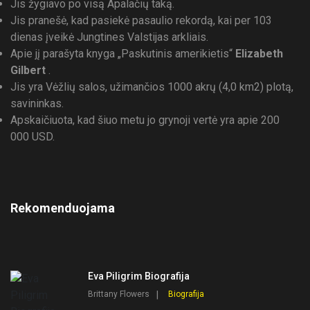
Jis žygiavo po visą Apalačių taką.
Jis pranešė, kad pasiekė pasaulio rekordą, kai per 103
dienas įveikė Jungtines Valstijas arkliais.
Apie jį parašyta knyga „Paskutinis amerikietis“
Elizabeth
Gilbert
.
Jis yra Vėžlių salos, užimančios 1000 akrų (4,0 km2) plotą,
savininkas.
Apskaičiuota, kad šiuo metu jo grynoji vertė yra apie 200
000 USD.
Rekomenduojama
Eva Piligrim Biografija
Brittany Flowers
Biografija