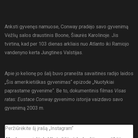
Anksti gyvenęs namuose, Conway pradėjo savo gyvenimą
Vėžlių salos draustinis Boone, Šiaurės Karolinoje. Jis
tvirtina, kad per 103 dienas arkliais nuo Atlanto iki Ramiojo
vandenyno kerta Jungtines Valstijas.
Apie jo kelionę po šalį buvo pranešta savaitinės radijo laidos
„Šis amerikietiškas gyvenimas“ epizode „Nuotykiai
paprastame gyvenime“. Be to, dokumentinis filmas
Visas
ratas: Eustace Conway gyvenimo istorija
vaizdavo savo
gyvenimą 2003 m.
Peržiūrėkite šį įrašą „Instagram“