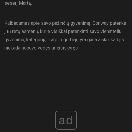
seserį Martą.
Kalbėdamas apie savo pažinčių gyvenimą, Conway patenka
į tų retų asmenų, kurie visiškai patenkinti savo vieninteliu
gyvenimu, kategoriją. Tarp jo gerbėjų yra gana aišku, kad jis
niekada nebuvo vedęs ar išsiskyręs.
ad