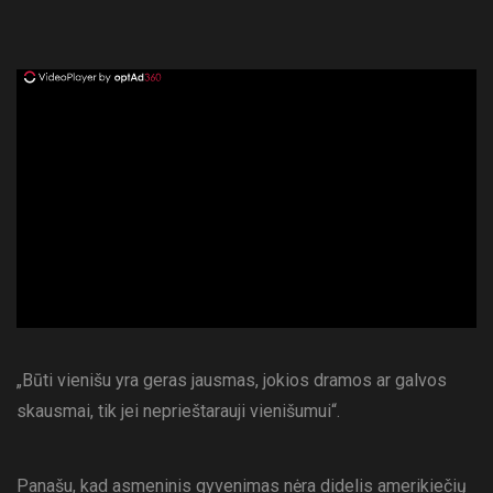
ad
„Būti vienišu yra geras jausmas, jokios dramos ar galvos
skausmai, tik jei neprieštarauji vienišumui“.
Panašu, kad asmeninis gyvenimas nėra didelis amerikiečių