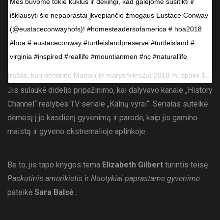
Mes buvome tokie kuklūs ir dėkingi, kad galėjome susitikti ir
išklausyti šio nepaprastai įkvepiančio žmogaus Eustace Conway
(@eustaceconwayhofs)! #homesteadersofamerica # hoa2018
#hoa # eustaceconway #turtleislandpreserve #turtleisland #
virginia #inspired #reallife #mountianmen #nc #naturallife
Įrašas, kurį bendrino
Marija
(@ marysmiles2u) 2018 m. spalio 12 d. 18:47 PDT
Jis sulaukė didelio pripažinimo, kai dalyvavo kanale „History
Channel“ realybės TV seriale „Kalnų vyrai“. Serialas sutelkė
dėmesį į jo kasdienį gyvenimą ir parodė, kaip jis gamino
maistą ir gyveno ekstremalioje aplinkoje.
Be to, jis tapo knygos tema
Elizabeth Gilbert
turintis teisę
Paskutinis amerikietis
ir
Nuotykiai paprastame gyvenime
pateikė
Sara Balsė
.