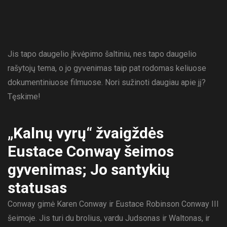
Jis tapo daugelio įkvėpimo šaltiniu, nes tapo daugelio
rašytojų tema, o jo gyvenimas taip pat rodomas keliuose
dokumentiniuose filmuose. Nori sužinoti daugiau apie jį?
Tęskime!
„Kalnų vyrų“ žvaigždės
Eustace Conway šeimos
gyvenimas; Jo santykių
statusas
Conway gimė Karen Conway ir Eustace Robinson Conway III
šeimoje. Jis turi du brolius, vardu Judsonas ir Waltonas, ir