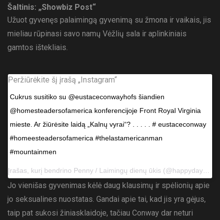
Šaltinis: „Showbiz Post“
Užuot gyvenęs palaimingą gyvenimą su žmona ir vaikais, jis
mieliau rūpinasi savo namų Vėžlių sala ir aplinkiniais
gamtos ištekliais.
Peržiūrėkite šį įrašą „Instagram“
Cukrus susitiko su @eustaceconwayhofs šiandien
@homesteadersofamerica konferencijoje Front Royal Virginia
mieste. Ar žiūrėsite laidą „Kalnų vyrai“? . . . . . # eustaceconway
#homeesteadersofamerica #thelastamericanman
#mountainmen
Įrašas, kurį bendrino
Penny / Laimingų dienų ūkis
(@happydaysfarm) 2018 m. spalio 12 d., 20:54 PDT
Jo vienišas gyvenimas kėlė daug klausimų ir spėlionių apie
jo seksualines nuostatas. Gandai apie tai, kad jis yra gėjus,
taip pat sukosi žiniasklaidoje, tačiau Conway dar neturi