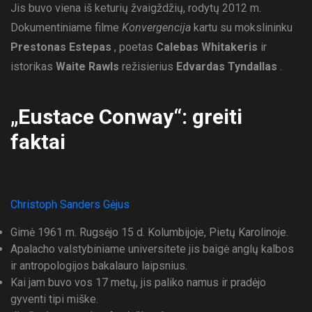
Jis buvo viena iš keturių žvaigždžių, rodytų 2012 m.
Dokumentiniame filme
Konvergencija
kartu su mokslininku
Prestonas Estepas
, poetas
Calebas Whitakeris
ir
istorikas
Waite Rawls
režisierius
Edvardas Tyndallas
.
„Eustace Conway“: greiti
faktai
Christoph Sanders Gėjus
Gimė 1961 m. Rugsėjo 15 d. Kolumbijoje, Pietų Karolinoje.
Apalacho valstybiniame universitete jis baigė anglų kalbos
ir antropologijos bakalauro laipsnius.
Kai jam buvo vos 17 metų, jis paliko namus ir pradėjo
gyventi tipi miške.