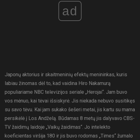
ad
Japonų aktorius ir skaitmeninių efektų menininkas, kuris
labiau žinomas dėl to, kad vaidina Hiro Nakamurą
populiariame NBC televizijos seriale „Herojai“. Jam buvo
vos mėnuo, kai tėvai išsiskyrė. Jis niekada nebuvo susitikęs
su savo tėvu. Kai jam sukako šešeri metai, jis kartu su mama
persikėlė į Los Andželą. Būdamas 8 metų jis dalyvavo CBS-
TV žaidimų laidoje „Vaikų žaidimas“. Jo intelekto
koeficientas viršija 180 ir jis buvo rodomas „Times“ žurnalo