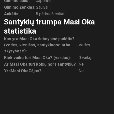
Gimimo šalis :
Japonija
Gimimo ženklas:
Šaulys
Aukštis:
5 pėdos 6 coliai
Santykių trumpa Masi Oka
statistika
Kas yra Masi Oka šeimyninė padėtis?
(vedęs, vienišas, santykiuose arba
Vedęs
skyrybose):
Kiek vaikų turi Masi Oka? (vardas):
0 vaikų
Ar Masi Oka turi kokių nors santykių?
Ne
Yra
Masi Oka
Gėjus?
Ne