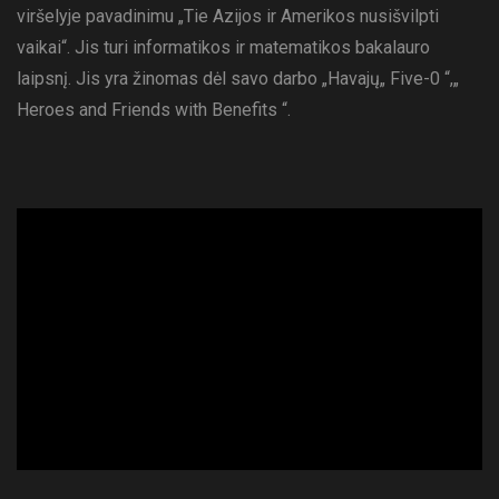
viršelyje pavadinimu „Tie Azijos ir Amerikos nusišvilpti
vaikai“. Jis turi informatikos ir matematikos bakalauro
laipsnį. Jis yra žinomas dėl savo darbo „Havajų„ Five-0 “,„
Heroes and Friends with Benefits “.
ad