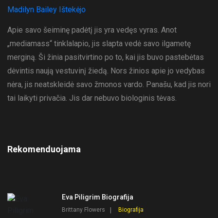
Madilyn Bailey Ištekėjo
Apie savo šeiminę padėtį jis yra vedęs vyras. Anot
„mediamass“ tinklalapio, jis slapta vedė savo ilgametę
merginą. Ši žinia pasitvirtino po to, kai jis buvo pastebėtas
dėvintis naują vestuvinį žiedą. Nors žinios apie jo vedybas
nėra, jis neatskleidė savo žmonos vardo. Panašu, kad jis nori
tai laikyti privačia. Jis dar nebuvo biologinis tėvas.
Rekomenduojama
Eva Piligrim Biografija
Brittany Flowers
Biografija