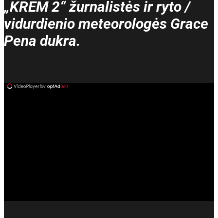
„KREM 2“ žurnalistės ir ryto /
vidurdienio meteorologės Grace
Pena dukra.
ad