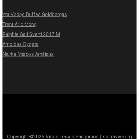
Yra Vedęs Duffas Goldbergas
Trent Aric Mong
Ralphie Gali Sverti 2017 M
Arnoldas Dygsta
Niurka Marcos Amžiaus
Copyright ©
2026 Visos Teisės Saugomos |
sierraviva.org