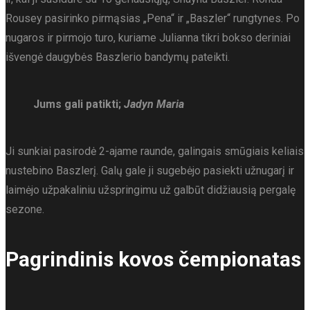
Rousey pasirinko pirmąsias „Pena“ ir „Baszler“ rungtynes. Po
nugaros ir pirmojo turo, kuriame Julianna tikri bokso deriniai
išvengė daugybės Baszlerio bandymų pateikti.
Jums gali patikti;
Jadyn Maria
Ji sunkiai pasirodė 2-ajame raunde, galingais smūgiais keliais
nustebino Baszlerį. Galų gale ji sugebėjo pasiekti užnugarį ir
laimėjo užpakaliniu užspringimu už galbūt didžiausią pergalę
sezone.
Pagrindinis kovos čempionatas