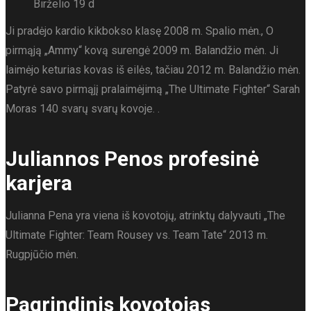
Birželio 19 d
Ji pradėjo kardio kikbokso klasę 2008 m. Spalio mėn., O
pirmąją „Ammy“ kovą surengė 2009 m. Balandžio mėn. Ji
laimėjo keturias kovas iš eilės, tačiau 2012 m. Balandžio mėn.
Patyrė savo pirmąjį pralaimėjimą „The Ultimate Fighter“ Sarah
Moras 140 svarų svarų kovoje. .
Juliannos Penos profesinė
karjera
Julianna Pena yra viena iš kovotojų, atrinktų dalyvauti „The
Ultimate Fighter: Team Rousey vs. Team Tate“ 2013 m.
Rugpjūčio mėn.
Pagrindinis kovotojas