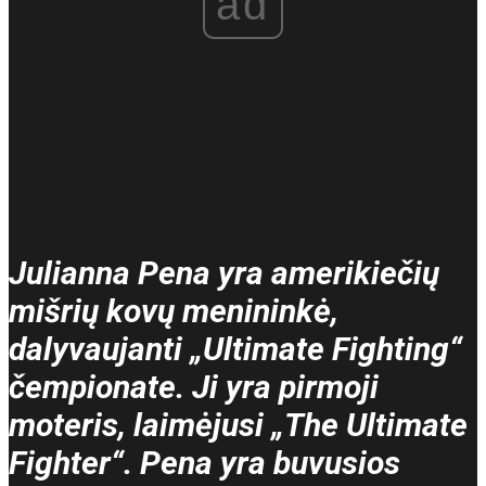
ad
Julianna Pena yra amerikiečių
mišrių kovų menininkė,
dalyvaujanti „Ultimate Fighting“
čempionate. Ji yra pirmoji
moteris, laimėjusi „The Ultimate
Fighter“. Pena yra buvusios