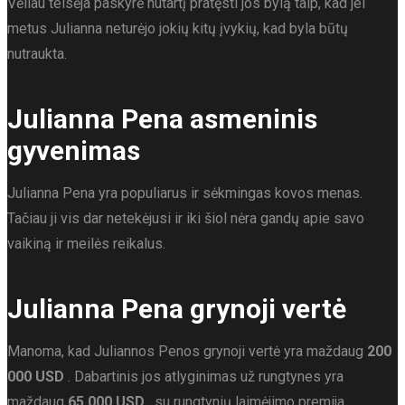
Vėliau teisėja paskyrė nutartį pratęsti jos bylą taip, kad jei
metus Julianna neturėjo jokių kitų įvykių, kad byla būtų
nutraukta.
Julianna Pena asmeninis
gyvenimas
Julianna Pena yra populiarus ir sėkmingas kovos menas.
Tačiau ji vis dar netekėjusi ir iki šiol nėra gandų apie savo
vaikiną ir meilės reikalus.
Julianna Pena grynoji vertė
Manoma, kad Juliannos Penos grynoji vertė yra maždaug
200
000 USD
. Dabartinis jos atlyginimas už rungtynes ​​yra
maždaug
65 000 USD
, su rungtynių laimėjimo premija.