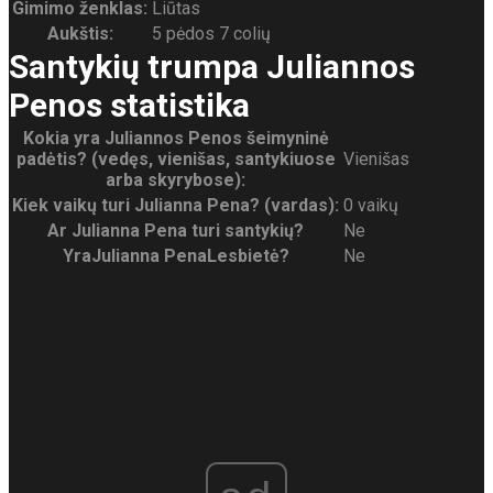
Gimimo ženklas:
Liūtas
Aukštis:
5 pėdos 7 colių
Santykių trumpa Juliannos
Penos statistika
Kokia yra Juliannos Penos šeimyninė
padėtis? (vedęs, vienišas, santykiuose
Vienišas
arba skyrybose):
Kiek vaikų turi Julianna Pena? (vardas):
0 vaikų
Ar Julianna Pena turi santykių?
Ne
Yra
Julianna Pena
Lesbietė?
Ne