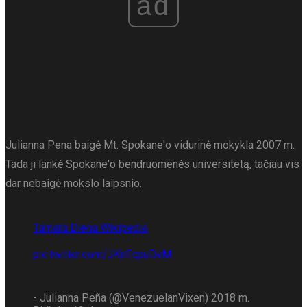
ad
Julianna Pena baigė Mt. Spokane'o vidurinė mokykla 2007 m.
Tada ji lankė Spokane'o bendruomenės universitetą, tačiau vis
dar nebaigė mokslo laipsnio.
Tamara Diena Wikipedia
pic.twitter.com/JKnEcpuDvM
- Julianna Peña (@VenezuelanVixen) 2018 m.