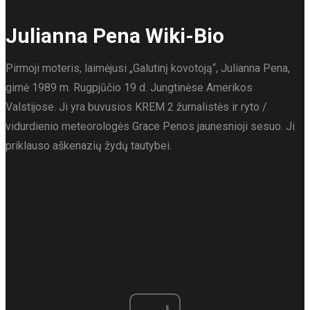
Julianna Pena Wiki-Bio
Pirmoji moteris, laimėjusi „Galutinį kovotoją“, Julianna Pena,
gimė 1989 m. Rugpjūčio 19 d. Jungtinėse Amerikos
Valstijose. Ji yra buvusios KREM 2 žurnalistės ir ryto /
vidurdienio meteorologės Grace Penos jaunesnioji sesuo. Ji
priklauso aškenazių žydų tautybei.