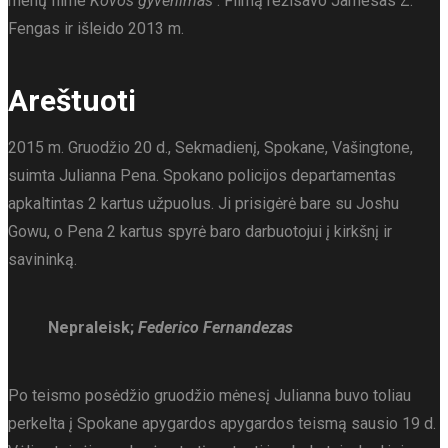
menų filme
Kovos gyvenimas
. Filmą režisavo Jamesas Z.
Fengas ir išleido 2013 m.
Areštuoti
2015 m. Gruodžio 20 d., Sekmadienį, Spokane, Vašingtone,
suimta Julianna Pena. Spokano policijos departamentas
apkaltintas 2 kartus užpuolus. Ji prisigėrė bare su Joshu
Gowu, o Pena 2 kartus spyrė baro darbuotojui į kirkšnį ir
savininką.
Nepraleisk;
Federico Fernandezas
Po teismo posėdžio gruodžio mėnesį Julianna buvo toliau
perkelta į Spokane apygardos apygardos teismą sausio 19 d.