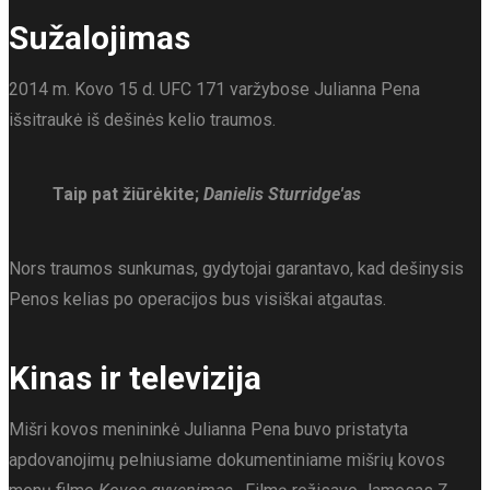
Sužalojimas
2014 m. Kovo 15 d. UFC 171 varžybose Julianna Pena
išsitraukė iš dešinės kelio traumos.
Taip pat žiūrėkite;
Danielis Sturridge'as
Nors traumos sunkumas, gydytojai garantavo, kad dešinysis
Penos kelias po operacijos bus visiškai atgautas.
Kinas ir televizija
Mišri kovos menininkė Julianna Pena buvo pristatyta
apdovanojimų pelniusiame dokumentiniame mišrių kovos