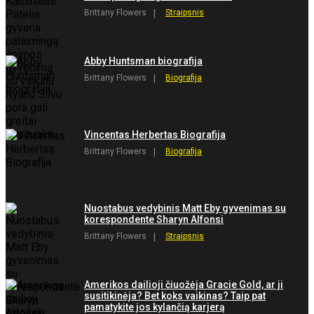
Brittany Flowers
Straipsnis
Abby Huntsman biografija
Brittany Flowers
Biografija
Vincentas Herbertas Biografija
Brittany Flowers
Biografija
Nuostabus vedybinis Matt Eby gyvenimas su
korespondente Sharyn Alfonsi
Brittany Flowers
Straipsnis
Amerikos dailioji čiuožėja Gracie Gold, ar ji
susitikinėja? Bet koks vaikinas? Taip pat
pamatykite jos kylančią karjerą