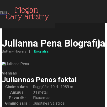
ENU
Julianna Pena Biografija
Brittany Flowers
Biografija
Vienišas
Juliannos Penos faktai
Gimimo data :
Rugpjūčio 19 d , 1989 m
Amžius:
31 metai
Pavardė :
Skausmas
Gimimo šalis :
Jungtinės Valstijos