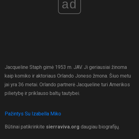
ad
Jacqueline Staph gimė 1953 m. JAV. Ji geriausiai žinoma
kaip komiko ir aktoriaus Orlando Joneso žmona. Šiuo metu
jai yra 36 metai. Orlando partnerė Jacqueline turi Amerikos
pilietybę ir priklauso baltų tautybei.
Pažintys Su Izabella Miko
Būtinai patikrinkite
sierraviva.org
daugiau biografijų.