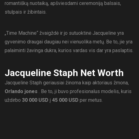
romantišką nuotaiką, apšviesdami ceremoniją balsais,
stulpais ir žibintais.
„Time Machine“ žvaigždė ir jo sutuoktinė Jacqueline yra
gyvenimo draugai daugiau nei vienuolika metų. Be to, jie yra
palaiminti žavinga dukra, kurios vardas vis dar yra paslaptis.
Jacqueline Staph Net Worth
Jacqueline Staph geriausiai žinoma kaip aktoriaus žmona,
Orlando jones
. Be to, ji buvo profesionalus modelis, kuris
uždirbo
30 000 USD
į
45 000 USD
per metus.