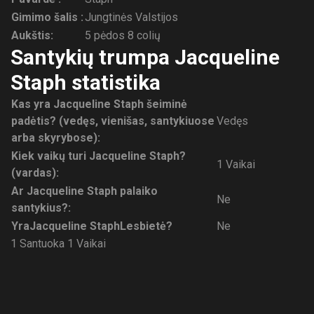
Gimimo šalis :
Jungtinės Valstijos
Aukštis:
5 pėdos 8 colių
Santykių trumpa Jacqueline
Staph statistika
Kas yra Jacqueline Staph šeiminė
padėtis? (vedęs, vienišas, santykiuose
Vedęs
arba skyrybose):
Kiek vaikų turi Jacqueline Staph?
1 Vaikai
(vardas):
Ar Jacqueline Staph palaiko
Ne
santykius?:
Yra
Jacqueline Staph
Lesbietė?
Ne
1 Santuoka
1 Vaikai