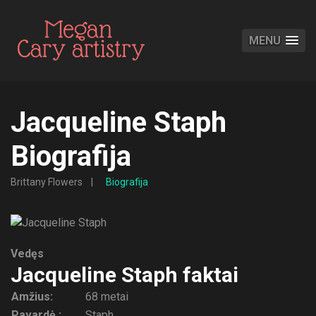
MENU
Jacqueline Staph
Biografija
Brittany Flowers
Biografija
Vedęs
Jacqueline Staph faktai
Amžius:
68 metai
Pavardė :
Staph