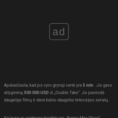
ad
Apskaičiuota, kad jos vyro grynoji vertė yra
5 mln
. Jis gavo
atlyginimą
500 000 USD
iš „Double Take“. Jis pasirodė
daugelyje filmų ir davė balso daugeliui televizijos serialų.
Kai kurie jo vaidmens kreditai yra „Bernie Mac Show“,