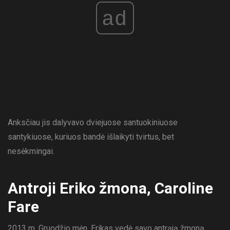
ad
Anksčiau jis dalyvavo dviejuose santuokiniuose
santykiuose, kuriuos bandė išlaikyti tvirtus, bet
nesėkmingai.
Antroji Eriko žmona, Caroline
Fare
2013 m. Gruodžio mėn. Erikas vedė savo antrąją žmoną,