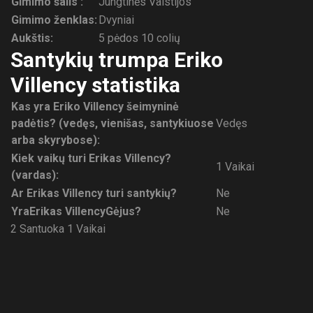
Gimimo šalis :
Jungtinės Valstijos
Gimimo ženklas:
Dvyniai
Aukštis:
5 pėdos 10 colių
Santykių trumpa Eriko
Villency statistika
Kas yra Eriko Villency šeimyninė
padėtis? (vedęs, vienišas, santykiuose
Vedęs
arba skyrybose):
Kiek vaikų turi Erikas Villency?
1 Vaikai
(vardas):
Ar Erikas Villency turi santykių?
Ne
Yra
Erikas Villency
Gėjus?
Ne
2 Santuoka
1 Vaikai