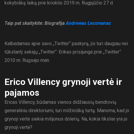
kokybišką laiką prie krioklio 2019 m. Rugpjūčio 27 d.
Taip pat skaitykite: Biografija
Andrewas Lessmanas
Kalbėdamas apie savo „Twitter“ paskyrą, jis turi daugiau nei
tūkstantį sekėjų „Twitter“. Erikas prisijungė prie „Twitter“
2010 m. Rugsėjo mėn.
Erico Villency grynoji vertė ir
pajamos
Ericas Villency, būdamas vienos didžiausių bendrovių
generaliniu direktoriumi, turi milžinišką turtą. Manoma, kad jo
grynoji vertė siekia milijonus dolerių. Na, kokia tiksliai yra jo
grynoji vertė?