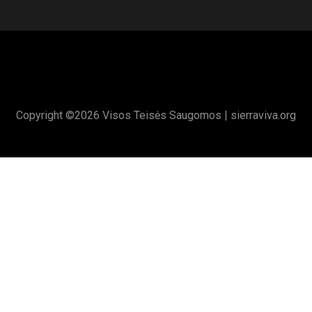
Copyright ©
2026 Visos Teisės Saugomos |
sierraviva.org