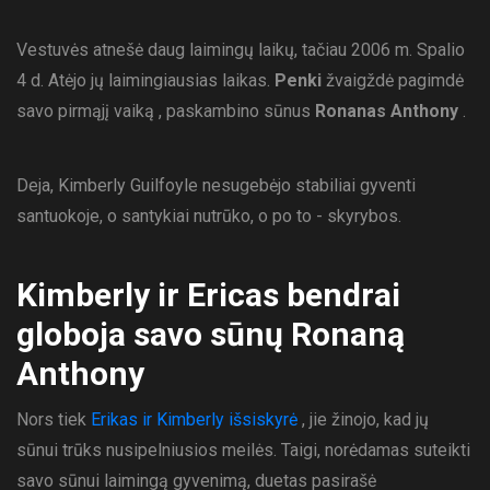
Vestuvės atnešė daug laimingų laikų, tačiau 2006 m. Spalio
4 d. Atėjo jų laimingiausias laikas.
Penki
žvaigždė pagimdė
savo pirmąjį vaiką , paskambino sūnus
Ronanas Anthony
.
Deja, Kimberly Guilfoyle nesugebėjo stabiliai gyventi
santuokoje, o santykiai nutrūko, o po to - skyrybos.
Kimberly ir Ericas bendrai
globoja savo sūnų Ronaną
Anthony
Nors tiek
Erikas ir Kimberly išsiskyrė
, jie žinojo, kad jų
sūnui trūks nusipelniusios meilės. Taigi, norėdamas suteikti
savo sūnui laimingą gyvenimą, duetas pasirašė