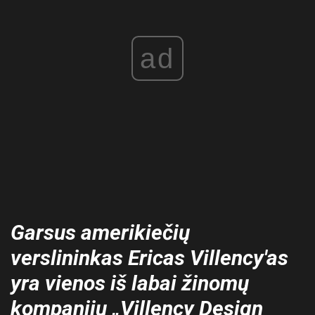
ad
Garsus amerikiečių
verslininkas Ericas Villency'as
yra vienos iš labai žinomų
kompanijų „Villency Design