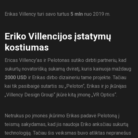
Erikas Villency turi savo turtus
5 mln
nuo 2019 m.
Eriko Villencijos įstatymų
kostiumas
Ericas Villency'as ir Pelotonas sutiko dirbti partneriu, kad
sukurtų novatorišką sukamą dviratį, kuris kainuoja maždaug
2000 USD
ir Erikas dirbo dizaineriu tame projekte. Tačiau
kai tik pasibaigė sutartis su „Peloton“, Erikas ir jo įkūrėjas
„Villency Design Group“ įkūrė kitą įmonę „VR Optics“.
Netrukus po įmonės įkūrimo Erikas padavė Pelotoną į
teismą sakydamas, kad jis naudoja Eriko anksčiau sukurtą
technologiją. Tačiau šis veiksmas buvo atliktas nepranešus