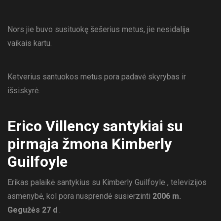
Nors jie buvo susituokę šešerius metus, jie nesidalija
vaikais kartu.
Ketverius santuokos metus pora padavė skyrybas ir
išsiskyrė.
Erico Villency santykiai su
pirmąja žmona Kimberly
Guilfoyle
Erikas palaikė santykius su Kimberly Guilfoyle , televizijos
asmenybė, kol pora nusprendė susierzinti
2006 m.
Gegužės 27 d
.