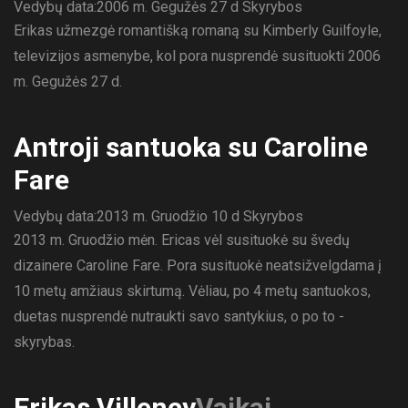
Vedybų data:2006 m. Gegužės 27 d
Skyrybos
Erikas užmezgė romantišką romaną su Kimberly Guilfoyle,
televizijos asmenybe, kol pora nusprendė susituokti 2006
m. Gegužės 27 d.
Antroji santuoka su Caroline
Fare
Vedybų data:2013 m. Gruodžio 10 d
Skyrybos
2013 m. Gruodžio mėn. Ericas vėl susituokė su švedų
dizainere Caroline Fare. Pora susituokė neatsižvelgdama į
10 metų amžiaus skirtumą. Vėliau, po 4 metų santuokos,
duetas nusprendė nutraukti savo santykius, o po to -
skyrybas.
Erikas Villency
Vaikai