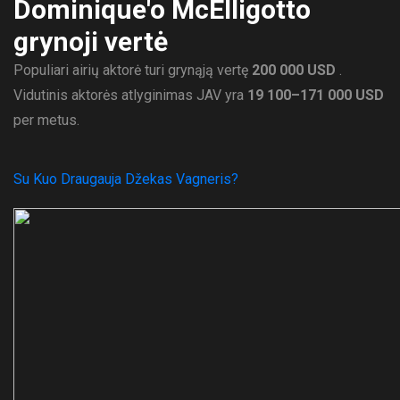
Dominique'o McElligotto
grynoji vertė
Populiari airių aktorė turi grynąją vertę
200 000 USD
.
Vidutinis aktorės atlyginimas JAV yra
19 100–171 000 USD
per metus.
Su Kuo Draugauja Džekas Vagneris?