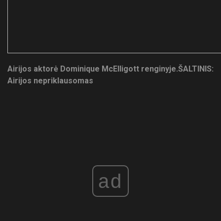
Airijos aktorė Dominique McElligott renginyje.
ŠALTINIS:
Airijos nepriklausomas
ad