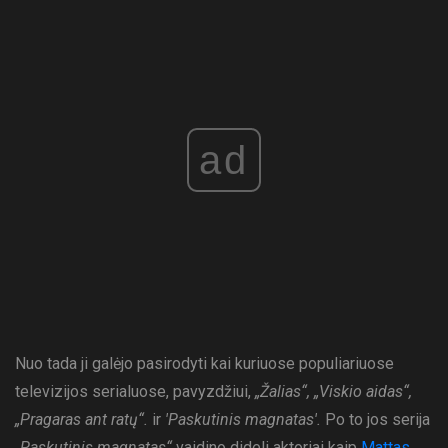
ad
Nuo tada ji galėjo pasirodyti kai kuriuose populiariuose
televizijos serialuose, pavyzdžiui,
„Žalias“, „Viskio aidas“,
„Pragaras ant ratų“.
ir
'Paskutinis magnatas'.
Po to jos serija
„Paskutinis magnatas“
vaidino dideli aktoriai kaip
Mattas