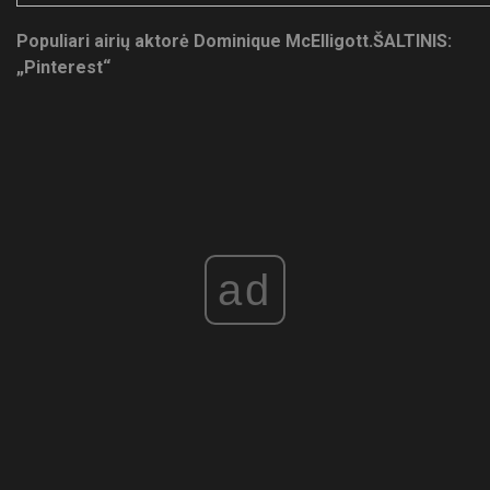
Populiari airių aktorė Dominique McElligott.
ŠALTINIS:
„Pinterest“
ad