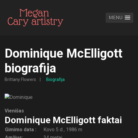
MENU
Dominique McElligott
biografija
Brittany Flowers
Biografija
Vienišas
Dominique McElligott faktai
Gimimo data :
Kovo 5 d , 1986 m
Amžius:
34 metai