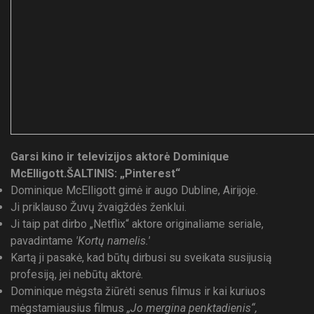
Garsi kino ir televizijos aktorė Dominique
McElligott.
ŠALTINIS: „Pinterest“
Dominique McElligott gimė ir augo Dubline, Airijoje.
Ji priklauso Žuvų žvaigždės ženklui.
Ji taip pat dirbo „Netflix“ aktore originaliame seriale,
pavadintame
'Kortų namelis.'
Kartą ji pasakė, kad būtų dirbusi su sveikata susijusią
profesiją, jei nebūtų aktorė.
Dominique mėgsta žiūrėti senus filmus ir kai kuriuos
mėgstamiausius filmus
„Jo mergina penktadienis“,