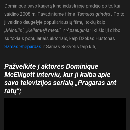
Dominique savo karjerą kino industrijoje pradėjo po to, kai
vaidino 2008 m. Pavadintame filme
'Tamsios grindys'.
Po to
ji vaidino daugelyje populiariausių filmų, tokių kaip
„Mėnulis“, „Keliamieji metai“
ir
'Apsauginis.'
Iki šiol ji dirbo
su tokiais populiariais aktoriais, kaip Džekas Hustonas
Samas Shepardas
ir Samas Rokvelis tarp kitų.
Pažvelkite į aktorės Dominique
McElligott interviu, kur ji kalba apie
savo televizijos serialą „Pragaras ant
ratų“;