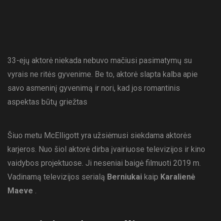
33-ejų aktorė niekada nebuvo mačiusi pasimatymų su
vyrais ne ritės gyvenime. Be to, aktorė slapta kalba apie
savo asmeninį gyvenimą ir nori, kad jos romantinis
aspektas būtų griežtas
Šiuo metu McElligott yra užsiėmusi siekdama aktorės
karjeros. Nuo šiol aktorė dirba įvairiuose televizijos ir kino
vaidybos projektuose. Ji neseniai baigė filmuoti 2019 m.
Vadinamą televizijos serialą
Berniukai
kaip
Karalienė
Maeve
.