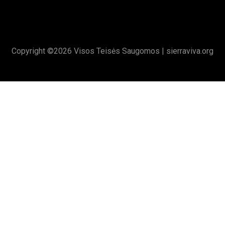
Copyright ©
2026 Visos Teisės Saugomos |
sierraviva.org