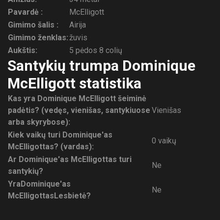
Pavardė :
McElligott
Gimimo šalis :
Airija
Gimimo ženklas:
žuvis
Aukštis:
5 pėdos 8 colių
Santykių trumpa Dominique
McElligott statistika
Kas yra Dominique McElligott šeiminė
padėtis? (vedęs, vienišas, santykiuose
Vienišas
arba skyrybose):
Kiek vaikų turi Dominique'as
0 vaikų
McElligottas? (vardas):
Ar Dominique'as McElligottas turi
Ne
santykių?
Yra
Dominique'as
Ne
McElligottas
Lesbietė?