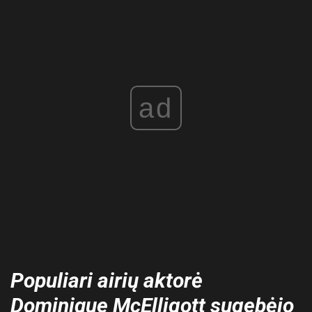
ad
Populiari airių aktorė
Dominique McElligott sugebėjo