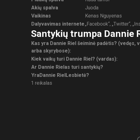
Akių spalva
Juoda
Vaikinas
Kenas Nguyenas
Dalyvavimas internete
„Facebook“, „Twitter“, „I
Santykių trumpa Dannie Ri
Kas yra Dannie Riel šeiminė padėtis? (vedęs, 
arba skyrybose):
Kiek vaikų turi Dannie Riel? (vardas):
Ar Dannie Rielas turi santykių?
Yra
Dannie Riel
Lesbietė?
1 reikalas