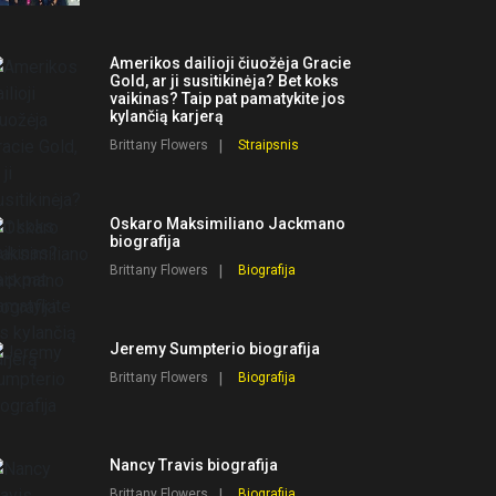
Amerikos dailioji čiuožėja Gracie
Gold, ar ji susitikinėja? Bet koks
vaikinas? Taip pat pamatykite jos
kylančią karjerą
Brittany Flowers
Straipsnis
Oskaro Maksimiliano Jackmano
biografija
Brittany Flowers
Biografija
Jeremy Sumpterio biografija
Brittany Flowers
Biografija
Nancy Travis biografija
Brittany Flowers
Biografija