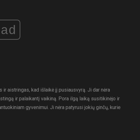
ad
r aistringas, kad išlaikė jį pusiausvyrą. Ji dar nėra
stingą ir palaikantį vaikiną. Pora ilgą laiką susitikinėjo ir
tuokiniam gyvenimui. Ji nėra patyrusi jokių ginčų, kurie