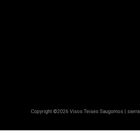
Copyright ©
2026 Visos Teisės Saugomos |
sierra