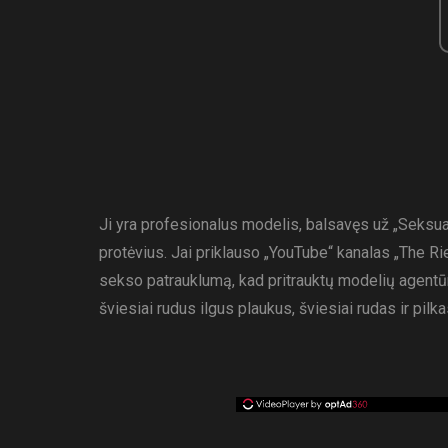
Ji yra profesionalus modelis, balsavęs už „Seksual
protėvius. Jai priklauso „YouTube“ kanalas „The Riel
sekso patrauklumą, kad pritrauktų modelių agentūras
šviesiai rudus ilgus plaukus, šviesiai rudas ir pil