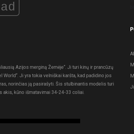
ad
P
A
M
iausią Azijos merginą Žemėje“. Ji turi kinų ir prancūzų
 World“. Ji yra tokia velniškai karšta, kad padidino jos
M
, norinčias ją pasirašyti. Šis stulbinantis modelis turi
J
kas akis, kūno išmatavimai 34-24-33 coliai.