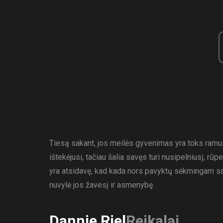
Tiesą sakant, jos meilės gyvenimas yra toks ramus i
ištekėjusi, tačiau šalia savęs turi nusipelniusį, rūpe
yra atsidavę, kad kada nors pavyktų sėkmingam san
nuvylė jos žavesį ir asmenybę.
Dannie Riel
Reikalai