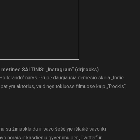
s metines.
ŠALTINIS: „Instagram“ (drjrocks)
Hollerando“ narys. Grupė daugiausia dėmesio skiria „Indie
pat yra aktorius, vaidinęs tokiuose filmuose kaip „Trockis“,
su žiniasklaida ir savo šešėlyje išlaikė savo iki
avo norais ir kasdieniu gyvenimu per „Twitter“ ir