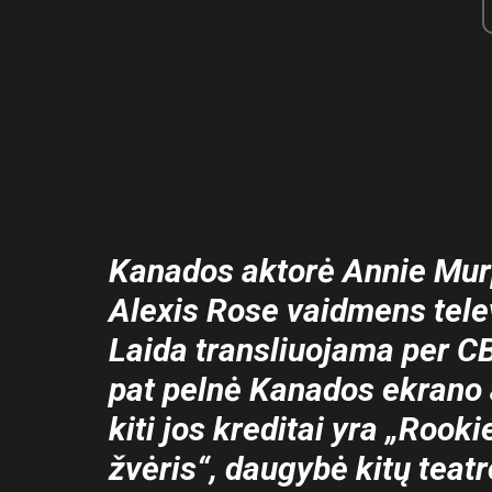
Kanados aktorė Annie Murp
Alexis Rose vaidmens televi
Laida transliuojama per CB
pat pelnė Kanados ekrano
kiti jos kreditai yra „Rooki
žvėris“, daugybė kitų teat