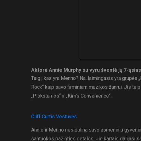
Aktorė Annie Murphy su vyru šventė jų 7-ąsia
Taigi, kas yra Menno? Na, laimingasis yra grupės „
Rock“ kaip savo firminiam muzikos žanrui. Jis taip 
„Plokštumos“ ir „Kim's Convenience“.
Cliff Curtis Vestuvės
Annie ir Menno nesidalina savo asmeniniu gyvenimu 
santuokos pažinties detales. Jie kartais dalijasi s