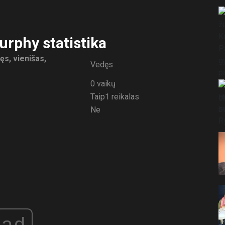
rphy statistika
s, vienišas,
Vedęs
0 vaikų
Taip1 reikalas
Ne
ad