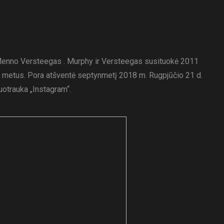
Menno Versteegas . Murphy ir Versteegas susituokė 2011
s metus. Pora atšventė septynmetį 2018 m. Rugpjūčio 21 d.
otrauka „Instagram“.