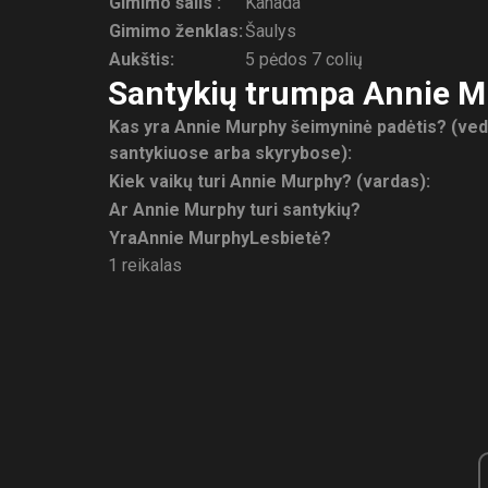
Gimimo šalis :
Kanada
Gimimo ženklas:
Šaulys
Aukštis:
5 pėdos 7 colių
Santykių trumpa Annie Mu
Kas yra Annie Murphy šeimyninė padėtis? (vedę
santykiuose arba skyrybose):
Kiek vaikų turi Annie Murphy? (vardas):
Ar Annie Murphy turi santykių?
Yra
Annie Murphy
Lesbietė?
1 reikalas