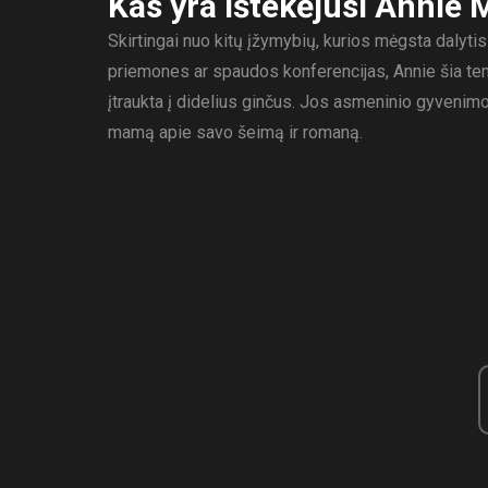
Kas yra ištekėjusi Annie
Skirtingai nuo kitų įžymybių, kurios mėgsta dalyt
priemones ar spaudos konferencijas, Annie šia tema
įtraukta į didelius ginčus. Jos asmeninio gyvenimo 
mamą apie savo šeimą ir romaną.