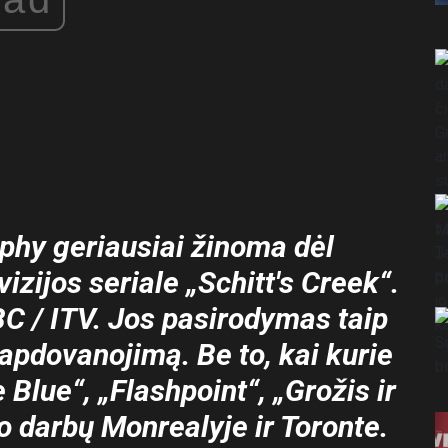
hy geriausiai žinoma dėl
zijos seriale „Schitt's Creek“.
C / ITV. Jos pasirodymas taip
 apdovanojimą.
Be to, kai kurie
e Blue“, „Flashpoint“, „Grožis ir
ro darbų Monrealyje ir Toronte.