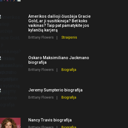
Amerikos dailioji čiuožėja Gracie
Gold, ar ji susitikinėja? Bet koks
vaikinas? Taip pat pamatykite jos
kylančią karjerą
Brittany Flowers
Straipsnis
Oskaro Maksimiliano Jackmano
biografija
Brittany Flowers
Biografija
Jeremy Sumpterio biografija
Brittany Flowers
Biografija
Nancy Travis biografija
Brittany Flowers
Biografija