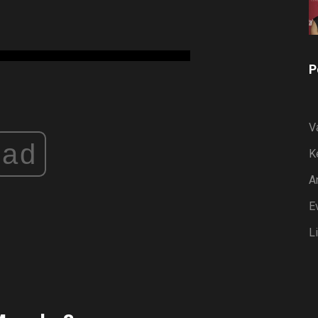
P
V
ad
K
A
E
L