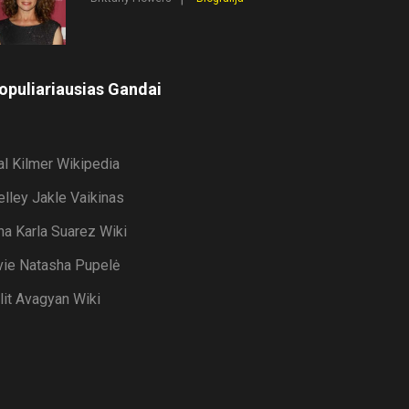
opuliariausias Gandai
al Kilmer Wikipedia
elley Jakle Vaikinas
na Karla Suarez Wiki
vie Natasha Pupelė
ilit Avagyan Wiki