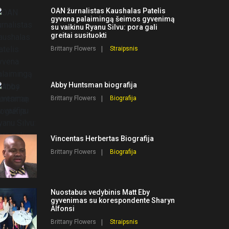
OAN žurnalistas Kaushalas Patelis
gyvena palaimingą šeimos gyvenimą
su vaikinu Ryanu Silvu: pora gali
greitai susituokti
Brittany Flowers
Straipsnis
Abby Huntsman biografija
Brittany Flowers
Biografija
Vincentas Herbertas Biografija
Brittany Flowers
Biografija
Nuostabus vedybinis Matt Eby
gyvenimas su korespondente Sharyn
Alfonsi
Brittany Flowers
Straipsnis