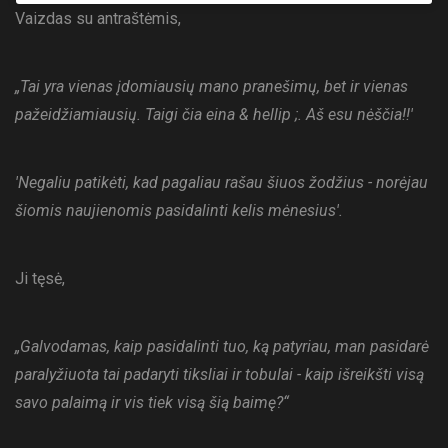
Vaizdas su antraštėmis,
„Tai yra vienas įdomiausių mano pranešimų, bet ir vienas
pažeidžiamiausių. Taigi čia eina & hellip ;. Aš esu nėščia!!'
'Negaliu patikėti, kad pagaliau rašau šiuos žodžius - norėjau
šiomis naujienomis pasidalinti kelis mėnesius'.
Ji tęsė,
„Galvodamas, kaip pasidalinti tuo, ką patyriau, man pasidarė
paralyžiuota tai padaryti tiksliai ir tobulai - kaip išreikšti visą
savo palaimą ir vis tiek visą šią baimę?“