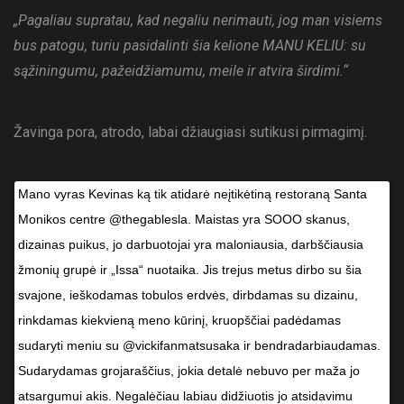
„Pagaliau supratau, kad negaliu nerimauti, jog man visiems
bus patogu, turiu pasidalinti šia kelione MANU KELIU: su
sąžiningumu, pažeidžiamumu, meile ir atvira širdimi.“
Žavinga pora, atrodo, labai džiaugiasi sutikusi pirmagimį.
Mano vyras Kevinas ką tik atidarė neįtikėtiną restoraną Santa
Monikos centre @thegablesla. Maistas yra SOOO skanus,
dizainas puikus, jo darbuotojai yra maloniausia, darbščiausia
žmonių grupė ir „Issa“ nuotaika. Jis trejus metus dirbo su šia
svajone, ieškodamas tobulos erdvės, dirbdamas su dizainu,
rinkdamas kiekvieną meno kūrinį, kruopščiai padėdamas
sudaryti meniu su @vickifanmatsusaka ir bendradarbiaudamas.
Sudarydamas grojaraščius, jokia detalė nebuvo per maža jo
atsargumui akis. Negalėčiau labiau didžiuotis jo atsidavimu