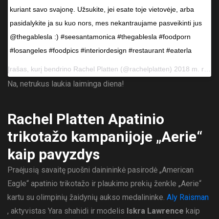
kuriant savo svajonę. Užsukite, jei esate toje vietovėje, arba
pasidalykite ja su kuo nors, mes nekantraujame pasveikinti jus
@thegablesla :) #seesantamonica #thegablesla #foodporn
#losangeles #foodpics #interiordesign #restaurant #eaterla
Įrašas, kurį bendrino
Rachel Platten
(@rachelplatten) 2018 m. rugpjūčio 21 d., 11.18 val., PDT
Na, netrukus laukia laiminga diena!
Rachel Platten Apatinio
trikotažo kampanijoje „Aerie“
kaip pavyzdys
Praėjusią savaitę puošni dainininkė pasirodė „American
Eagle“ apatinio trikotažo ir plaukimo prekių ženkle „Aerie“
kartu su olimpinių žaidynių aukso medalininke.
Aly Raisman
, aktyvistas Yara shahidi ir modelis
Iskra Lawrence
kaip