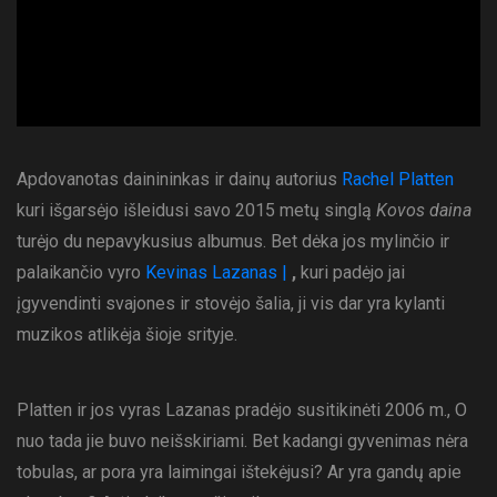
Apdovanotas dainininkas ir dainų autorius
Rachel Platten
kuri išgarsėjo išleidusi savo 2015 metų singlą
Kovos daina
turėjo du nepavykusius albumus. Bet dėka jos mylinčio ir
palaikančio vyro
Kevinas Lazanas |
,
kuri padėjo jai
įgyvendinti svajones ir stovėjo šalia, ji vis dar yra kylanti
muzikos atlikėja šioje srityje.
Platten ir jos vyras Lazanas pradėjo susitikinėti 2006 m., O
nuo tada jie buvo neišskiriami. Bet kadangi gyvenimas nėra
tobulas, ar pora yra laimingai ištekėjusi? Ar yra gandų apie