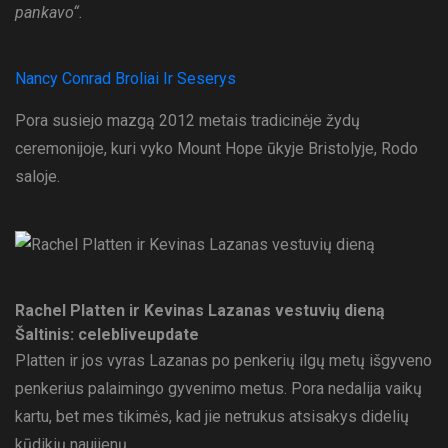
pankavo“.
Nancy Conrad Broliai Ir Seserys
Pora susiejo mazgą 2012 metais tradicinėje žydų
ceremonijoje, kuri vyko Mount Hope ūkyje Bristolyje, Rodo
saloje.
Rachel Platten ir Kevinas Lazanas vestuvių dieną
Šaltinis: celebliveupdate
Platten ir jos vyras Lazanas po penkerių ilgų metų išgyveno
penkerius palaimingo gyvenimo metus. Pora nedalija vaikų
kartu, bet mes tikimės, kad jie netrukus atsisakys didelių
kūdikių naujienų.