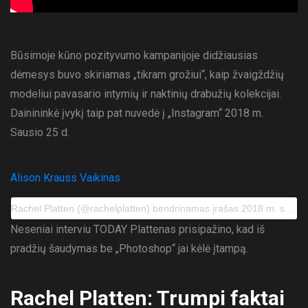
Būsimoje kūno pozityvumo kampanijoje didžiausias
dėmesys buvo skiriamas „tikram grožiui“, kaip žvaigždžių
modeliui pavasario intymių ir naktinių drabužių kolekcijai.
Dainininkė įvykį taip pat nuvedė į „Instagram“ 2018 m.
Sausio 25 d.
Alison Krauss Vaikinas
Rachel Platten (@rachelplatten) bendrinamas įrašas
2018 m. sausio 25 d. 6:15 val. PST
Neseniai interviu TODAY Plattenas prisipažino, kad iš
pradžių šaudymas be „Photoshop“ jai kėlė įtampą.
Rachel Platten: Trumpi faktai