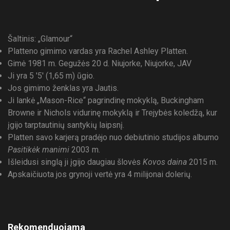
Šaltinis: „Glamour“
Platteno gimimo vardas yra Rachel Ashley Platten.
Gimė 1981 m. Gegužės 20 d. Niujorke, Niujorke, JAV
Ji yra 5 '5' (1,65 m) ūgio.
Jos gimimo ženklas yra Jautis.
Ji lankė „Mason-Rice“ pagrindinę mokyklą, Buckingham
Browne ir Nichols vidurinę mokyklą ir Trejybės koledžą, kur
įgijo tarptautinių santykių laipsnį.
Platten savo karjerą pradėjo nuo debiutinio studijos albumo
Pasitikėk manimi
2003 m.
Išleidusi singlą ji įgijo daugiau šlovės
Kovos daina
2015 m.
Apskaičiuota jos grynoji vertė yra 4 milijonai dolerių.
Rekomenduojama