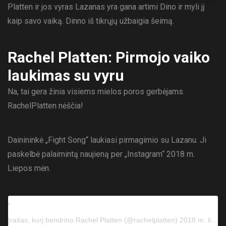
Platten ir jos vyras Lazanas yra gana artimi Dino ir myli jį
kaip savo vaiką. Dinno iš tikrųjų užbaigia šeimą.
Rachel Platten: Pirmojo vaiko
laukimas su vyru
Na, tai gera žinia visiems mielos poros gerbėjams.
RachelPlatten nėščia!
Dainininkė „Fight Song“ laukiasi pirmagimio su Lazanu. Ji
paskelbė palaimintą naujieną per „Instagram“ 2018 m.
Liepos mėn.
.
Įrašas, kurį bendrino
Rachel Platten
(@rachelplatten) 2018 m. liepos 25 d., 10:00 val. PDT