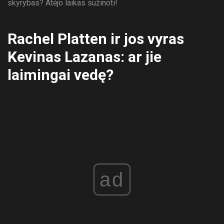
skyrybas? Atėjo laikas sužinoti!
Rachel Platten ir jos vyras
Kevinas Lazanas: ar jie
laimingai vedę?
ad