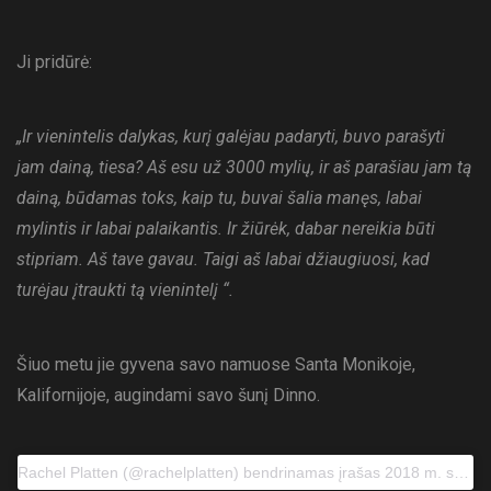
Ji pridūrė:
„Ir vienintelis dalykas, kurį galėjau padaryti, buvo parašyti
jam dainą, tiesa? Aš esu už 3000 mylių, ir aš parašiau jam tą
dainą, būdamas toks, kaip tu, buvai šalia manęs, labai
mylintis ir labai palaikantis. Ir žiūrėk, dabar nereikia būti
stipriam. Aš tave gavau. Taigi aš labai džiaugiuosi, kad
turėjau įtraukti tą vienintelį “.
Šiuo metu jie gyvena savo namuose Santa Monikoje,
Kalifornijoje, augindami savo šunį Dinno.
Rachel Platten (@rachelplatten) bendrinamas įrašas
2018 m. sausio 16 d., 11.52 val., PST