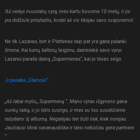
'Aš vedęs nuostabų vyrą, mes kartu buvome 10 metų, ir jis
yra didžiulė priežastis, kodėl aš vis tikėjau savo svajonėmis'.
Ne tik Lazanas, bet ir Plattenas taip pat yra gana palanki
žmona. Kai kurių šaltinių teigimu, dainininkė savo vyrui
Lazanui parašė dainą „Supermenas“, kai jo tėvas sirgo.
Ji pasakė „Glamour“
:
„Aš labai myliu„ Supermeną “. Mano vyras išgyveno gana
sunkų laiką, o jo tėtis susirgo, ir mes su tuo susidūrėme
rašydami šį albumą. Negalėjau ten būti tiek, kiek norėjau.
Jaučiausi tikrai savanaudiška ir tarsi nebūčiau gera partnerė
“.