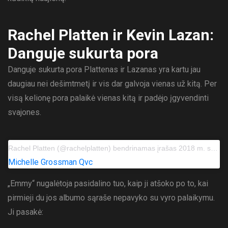
Rachel Platten ir Kevin Lazan:
Danguje sukurta pora
Danguje sukurta pora Plattenas ir Lazanas yra kartu jau
daugiau nei dešimtmetį ir vis dar galvoja vienas už kitą. Per
visą kelionę pora palaikė vienas kitą ir padėjo įgyvendinti
svajones.
Rachel Platten (@rachelplatten) bendrinamas įrašas
2018 m. sausio 3 d. 10:38 PST
Michelle Grossman Qvc
„Emmy“ nugalėtoja pasidalino tuo, kaip ji atšoko po to, kai
pirmieji du jos albumo sąraše nepavyko su vyro palaikymu.
Ji pasakė: