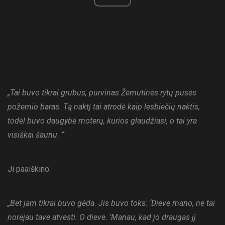
„Tai buvo tikrai grubus, purvinas Žemutinės rytų pusės
požemio baras. Tą naktį tai atrodė kaip lesbiečių naktis,
todėl buvo daugybė moterų, kurios glaudžiasi, o tai yra
visiškai šaunu. “
Ji paaiškino:
„Bet jam tikrai buvo gėda. Jis buvo toks: ‘Dieve mano, ne tai
norėjau tave atvesti. O dieve. ’Manau, kad jo draugas jį