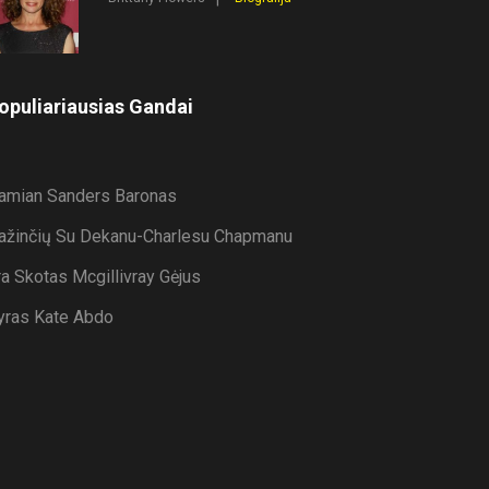
opuliariausias Gandai
amian Sanders Baronas
ažinčių Su Dekanu-Charlesu Chapmanu
ra Skotas Mcgillivray Gėjus
yras Kate Abdo