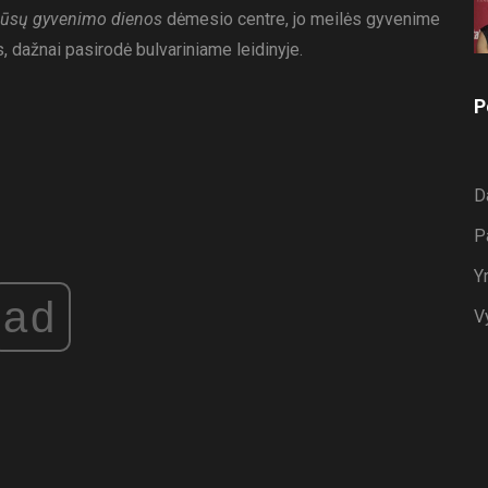
ūsų gyvenimo dienos
dėmesio centre, jo meilės gyvenime
, dažnai pasirodė bulvariniame leidinyje.
P
D
P
Y
ad
V