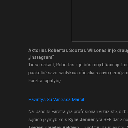
Aktorius Robertas Scottas Wilsonas ir jo drau
„Instagram“
Tiesą sakant, Robertas ir jo būsimoji būsimoji žmona
paskelbė savo santykius oficialiais savo gerbėjam
Faretra tapatybę.
Pažintys Su Vanessa Marcil
Na, Janelle Faretra yra profesionali vizažistė, dirb
sąrašo įžymybėmis
Kylie Jenner
yra BFF dar ži
Teigen
ir
Hailey Baldwin
. Ji net turi daugiau nei 