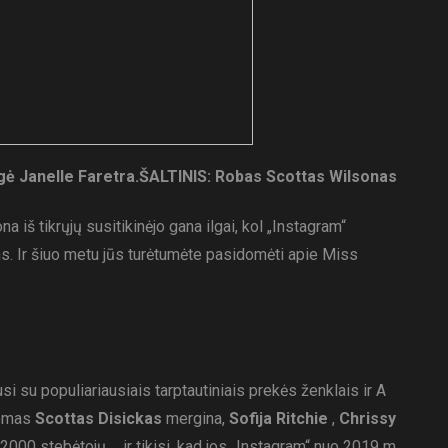
gė Janelle Faretra.
ŠALTINIS: Robas Scottas Wilsonas
 iš tikrųjų susitikinėjo gana ilgai, kol „Instagram“
s. Ir šiuo metu jūs turėtumėte pasidomėti apie Miss
usi su populiariausiais tarptautiniais prekės ženklais ir A
nomas
Scottas Disickas
mergina,
Sofija Ritchie
,
Chrissy
72000 stebėtojų ... ir tikisi, kad jos „Instagram“ nuo 2019 m.