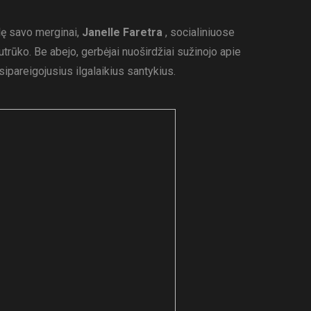
ilę savo merginai,
Janelle Faretra
, socialiniuose
utrūko. Be abejo, gerbėjai nuoširdžiai sužinojo apie
įsipareigojusius ilgalaikius santykius.