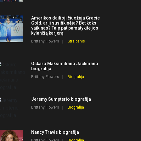
Amerikos dailioji čiuožėja Gracie
Gold, ar ji susitikinėja? Bet koks
vaikinas? Taip pat pamatykite jos
kylančią karjerą
Brittany Flowers
Straipsnis
Oskaro Maksimiliano Jackmano
biografija
Brittany Flowers
Biografija
Jeremy Sumpterio biografija
Brittany Flowers
Biografija
Nancy Travis biografija
Brittany Flowers
Biografija