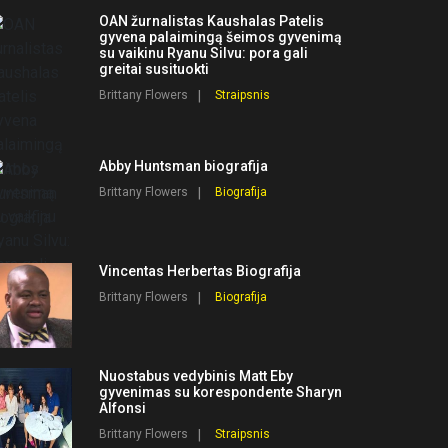
OAN žurnalistas Kaushalas Patelis
gyvena palaimingą šeimos gyvenimą
su vaikinu Ryanu Silvu: pora gali
greitai susituokti
Brittany Flowers
Straipsnis
Abby Huntsman biografija
Brittany Flowers
Biografija
Vincentas Herbertas Biografija
Brittany Flowers
Biografija
Nuostabus vedybinis Matt Eby
gyvenimas su korespondente Sharyn
Alfonsi
Brittany Flowers
Straipsnis